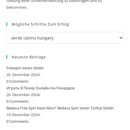
Stellung einer Sicherheitsleistung zu beantragen und zu
bekommen.
Mögliche Schritte Zum Erfolg
Mögliche
Schritte
zum
Erfolg
Neueste Beiträge
Freespin Veren Siteler
20. December 2024
/
0 Comments
Играть В Покер Онлайн На Покердом
20. December 2024
/
0 Comments
Bedava Free Spin Nasıl Alınır? Bedava Spin Veren Türkçe Siteler
19. December 2024
/
0 Comments