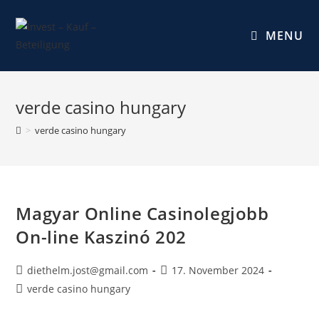
Skip
to
MENU
content
verde casino hungary
>
verde casino hungary
Magyar Online Casino️legjobb
On-line Kaszinó 202
Post
Post
diethelm.jost@gmail.com
17. November 2024
author:
published:
Post
verde casino hungary
category: