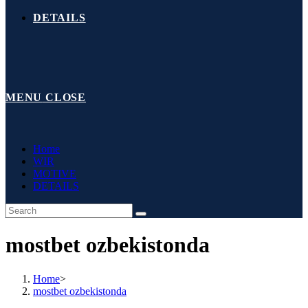
DETAILS
MENU
CLOSE
Home
WIR
MOTIVE
DETAILS
mostbet ozbekistonda
Home
>
mostbet ozbekistonda