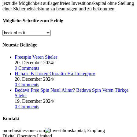
jetzt die Möglichkeit auflagenfreies Investitionskapital ohne Stellung
Ver
einer Sicherheitsleistung zu beantragen und zu bekommen.
Mögliche Schritte zum Erfolg
Mögliche
Schritte
zum
Neueste Beiträge
Erfolg
Freespin Veren Siteler
20. December 2024
/
0 Comments
Играть В Покер Онлайн На Покердом
20. December 2024
/
0 Comments
Bedava Free Spin Nasıl Alınır? Bedava Spin Veren Türkçe
Siteler
19. December 2024
/
0 Comments
Kontakt
morebusinessone.com
Digital Operators Limited