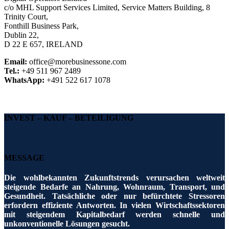
c/o MHL Support Services Limited, Service Matters Building, 8
Trinity Court,
Fonthill Business Park,
Dublin 22,
D 22 E 657, IRELAND
Email:
office@morebusinessone.com
Tel.:
+49 511 967 2489
WhatsApp:
+491 522 617 1078
INVEST – KAUF – BETEILIGUNG
MESSAGE
Die wohlbekannten Zukunftstrends verursachen weltweit
steigende Bedarfe an Nahrung, Wohnraum, Transport, und
Gesundheit.
Tatsächliche oder nur befürchtete Stressoren
erfordern effiziente Antworten.
In vielen Wirtschaftssektoren
mit steigendem Kapitalbedarf werden schnelle und
unkonventionelle Lösungen gesucht.