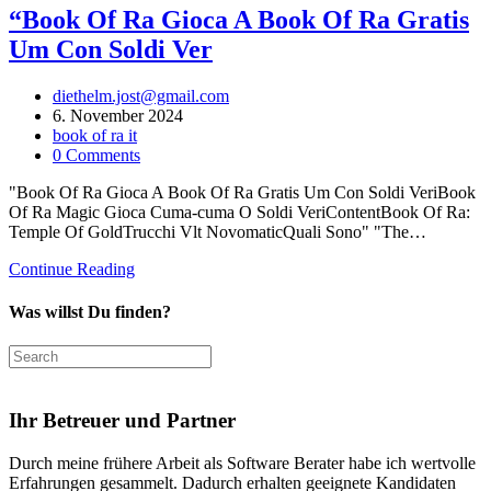
“Book Of Ra Gioca A Book Of Ra Gratis
Um Con Soldi Ver
Post
diethelm.jost@gmail.com
author:
Post
6. November 2024
published:
Post
book of ra it
category:
Post
0 Comments
comments:
"Book Of Ra Gioca A Book Of Ra Gratis Um Con Soldi VeriBook
Of Ra Magic Gioca Cuma-cuma O Soldi VeriContentBook Of Ra:
Temple Of GoldTrucchi Vlt NovomaticQuali Sono" "The…
“Book
Continue Reading
Of
Ra
Was willst Du finden?
Gioca
A
Search
Book
this
Of
website
Ra
Ihr Betreuer und Partner
Gratis
Um
Durch meine frühere Arbeit als Software Berater habe ich wertvolle
Con
Erfahrungen gesammelt. Dadurch erhalten geeignete Kandidaten
Soldi