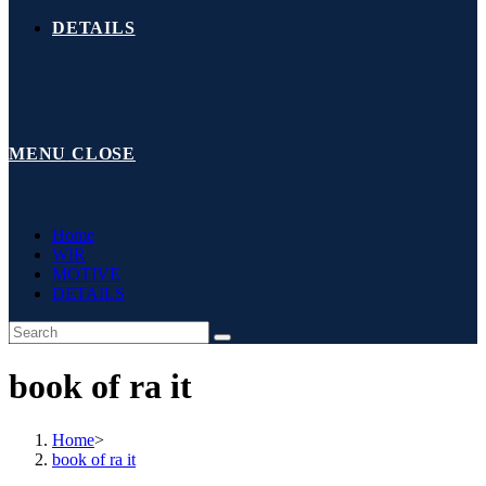
DETAILS
MENU
CLOSE
Home
WIR
MOTIVE
DETAILS
book of ra it
Home
>
book of ra it